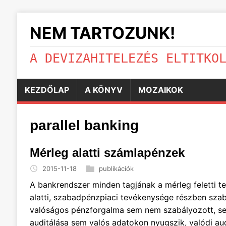
NEM TARTOZUNK!
A DEVIZAHITELEZÉS ELTITKO
KEZDŐLAP
A KÖNYV
MOZAIKOK
parallel banking
Mérleg alatti számlapénzek
2015-11-18
publikációk
A bankrendszer minden tagjának a mérleg feletti t
alatti, szabadpénzpiaci tevékenysége részben szab
valóságos pénzforgalma sem nem szabályozott, sem
auditálása sem valós adatokon nyugszik, valódi aud