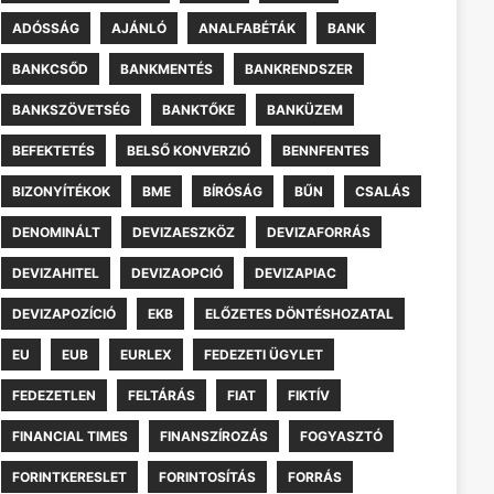
ADÓSSÁG
AJÁNLÓ
ANALFABÉTÁK
BANK
BANKCSŐD
BANKMENTÉS
BANKRENDSZER
BANKSZÖVETSÉG
BANKTŐKE
BANKÜZEM
BEFEKTETÉS
BELSŐ KONVERZIÓ
BENNFENTES
BIZONYÍTÉKOK
BME
BÍRÓSÁG
BŰN
CSALÁS
DENOMINÁLT
DEVIZAESZKÖZ
DEVIZAFORRÁS
DEVIZAHITEL
DEVIZAOPCIÓ
DEVIZAPIAC
DEVIZAPOZÍCIÓ
EKB
ELŐZETES DÖNTÉSHOZATAL
EU
EUB
EURLEX
FEDEZETI ÜGYLET
FEDEZETLEN
FELTÁRÁS
FIAT
FIKTÍV
FINANCIAL TIMES
FINANSZÍROZÁS
FOGYASZTÓ
FORINTKERESLET
FORINTOSÍTÁS
FORRÁS