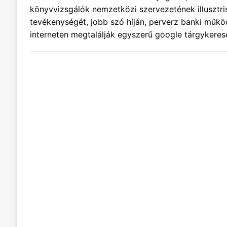
könyvvizsgálók nemzetközi szervezetének illusztris
tevékenységét, jobb szó híján, perverz banki műk
interneten megtalálják egyszerű google tárgykeresé