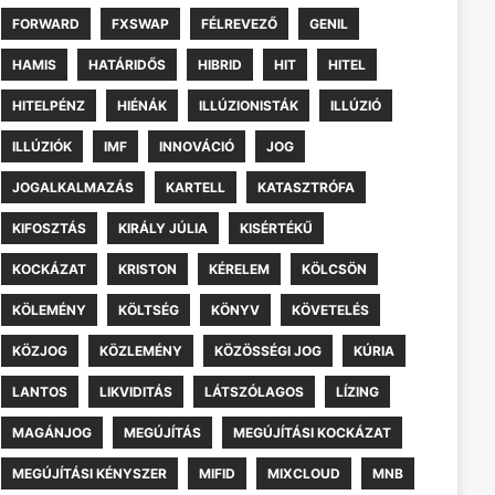
FORWARD
FXSWAP
FÉLREVEZŐ
GENIL
HAMIS
HATÁRIDŐS
HIBRID
HIT
HITEL
HITELPÉNZ
HIÉNÁK
ILLÚZIONISTÁK
ILLÚZIÓ
ILLÚZIÓK
IMF
INNOVÁCIÓ
JOG
JOGALKALMAZÁS
KARTELL
KATASZTRÓFA
KIFOSZTÁS
KIRÁLY JÚLIA
KISÉRTÉKŰ
KOCKÁZAT
KRISTON
KÉRELEM
KÖLCSÖN
KÖLEMÉNY
KÖLTSÉG
KÖNYV
KÖVETELÉS
KÖZJOG
KÖZLEMÉNY
KÖZÖSSÉGI JOG
KÚRIA
LANTOS
LIKVIDITÁS
LÁTSZÓLAGOS
LÍZING
MAGÁNJOG
MEGÚJÍTÁS
MEGÚJÍTÁSI KOCKÁZAT
MEGÚJÍTÁSI KÉNYSZER
MIFID
MIXCLOUD
MNB