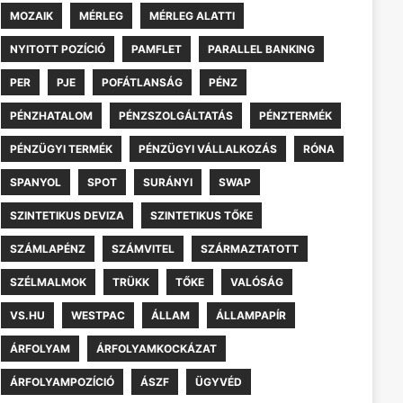
MOZAIK
MÉRLEG
MÉRLEG ALATTI
NYITOTT POZÍCIÓ
PAMFLET
PARALLEL BANKING
PER
PJE
POFÁTLANSÁG
PÉNZ
PÉNZHATALOM
PÉNZSZOLGÁLTATÁS
PÉNZTERMÉK
PÉNZÜGYI TERMÉK
PÉNZÜGYI VÁLLALKOZÁS
RÓNA
SPANYOL
SPOT
SURÁNYI
SWAP
SZINTETIKUS DEVIZA
SZINTETIKUS TŐKE
SZÁMLAPÉNZ
SZÁMVITEL
SZÁRMAZTATOTT
SZÉLMALMOK
TRÜKK
TŐKE
VALÓSÁG
VS.HU
WESTPAC
ÁLLAM
ÁLLAMPAPÍR
ÁRFOLYAM
ÁRFOLYAMKOCKÁZAT
ÁRFOLYAMPOZÍCIÓ
ÁSZF
ÜGYVÉD