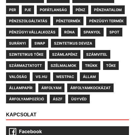
PER
PJE
POFÁTLANSÁG
PÉNZ
PÉNZHATALOM
PÉNZSZOLGÁLTATÁS
PÉNZTERMÉK
PÉNZÜGYI TERMÉK
PÉNZÜGYI VÁLLALKOZÁS
RÓNA
SPANYOL
SPOT
SURÁNYI
SWAP
SZINTETIKUS DEVIZA
SZINTETIKUS TŐKE
SZÁMLAPÉNZ
SZÁMVITEL
SZÁRMAZTATOTT
SZÉLMALMOK
TRÜKK
TŐKE
VALÓSÁG
VS.HU
WESTPAC
ÁLLAM
ÁLLAMPAPÍR
ÁRFOLYAM
ÁRFOLYAMKOCKÁZAT
ÁRFOLYAMPOZÍCIÓ
ÁSZF
ÜGYVÉD
KAPCSOLAT
Facebook