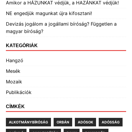
Amikor a HÁZUNKAT védjük, a HAZÁNKAT védjük!
NE engedjük magunkat újra kifosztani!
Devizás jogálom a jogállami bíróság? Független a
magyar bíróság?
KATEGÓRIÁK
Hangzó
Mesék
Mozaik
Publikációk
CÍMKÉK
ALKOTMÁNYBÍRÓSÁG
ORBÁN
ADÓSOK
ADÓSSÁG