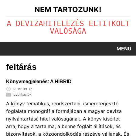
NEM TARTOZUNK!
A DEVIZAHITELEZÉS ELTITKOLT
VALÓSÁGA
MENÜ
feltárás
Könyvmegjelenés: A HIBRID
2015-09-17
publikációk
A könyv tematikus, rendszertani, ismereterjesztő
foglalata monográfia formájában a magyar deviza
nyilvántartású hitel valóságának. A könyv kísérlet
arra, hogy a tartalma, a benne foglalt állítások, és
bizonyítások, a közgondolkodás részéve váljanak. És