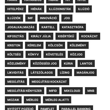
HITELPÉNZ
HIÉNÁK
ILLÚZIONISTÁK
ILLÚZIÓ
ILLÚZIÓK
IMF
INNOVÁCIÓ
JOG
JOGALKALMAZÁS
KARTELL
KATASZTRÓFA
KIFOSZTÁS
KIRÁLY JÚLIA
KISÉRTÉKŰ
KOCKÁZAT
KRISTON
KÉRELEM
KÖLCSÖN
KÖLEMÉNY
KÖLTSÉG
KÖNYV
KÖVETELÉS
KÖZJOG
KÖZLEMÉNY
KÖZÖSSÉGI JOG
KÚRIA
LANTOS
LIKVIDITÁS
LÁTSZÓLAGOS
LÍZING
MAGÁNJOG
MEGÚJÍTÁS
MEGÚJÍTÁSI KOCKÁZAT
MEGÚJÍTÁSI KÉNYSZER
MIFID
MIXCLOUD
MNB
MOZAIK
MÉRLEG
MÉRLEG ALATTI
NYITOTT POZÍCIÓ
PAMFLET
PARALLEL BANKING