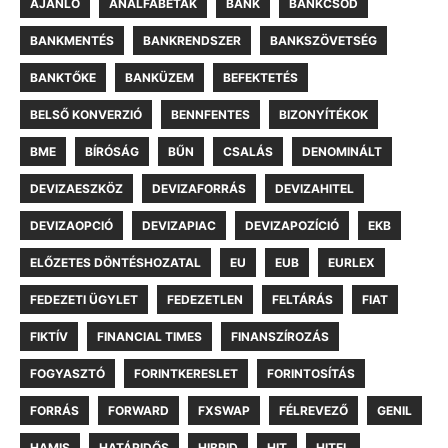
AJÁNLÓ
ANALFABÉTÁK
BANK
BANKCSŐD
BANKMENTÉS
BANKRENDSZER
BANKSZÖVETSÉG
BANKTŐKE
BANKÜZEM
BEFEKTETÉS
BELSŐ KONVERZIÓ
BENNFENTES
BIZONYÍTÉKOK
BME
BÍRÓSÁG
BŰN
CSALÁS
DENOMINÁLT
DEVIZAESZKÖZ
DEVIZAFORRÁS
DEVIZAHITEL
DEVIZAOPCIÓ
DEVIZAPIAC
DEVIZAPOZÍCIÓ
EKB
ELŐZETES DÖNTÉSHOZATAL
EU
EUB
EURLEX
FEDEZETI ÜGYLET
FEDEZETLEN
FELTÁRÁS
FIAT
FIKTÍV
FINANCIAL TIMES
FINANSZÍROZÁS
FOGYASZTÓ
FORINTKERESLET
FORINTOSÍTÁS
FORRÁS
FORWARD
FXSWAP
FÉLREVEZŐ
GENIL
HAMIS
HATÁRIDŐS
HIBRID
HIT
HITEL