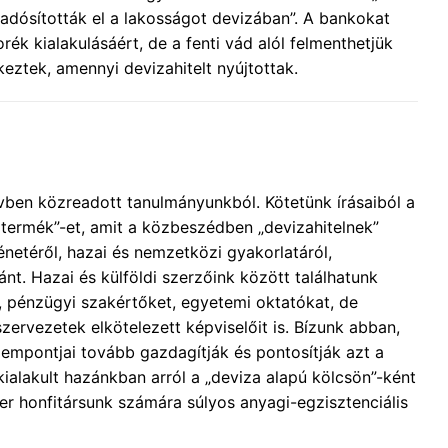
adósították el a lakosságot devizában”. A bankokat
rék kialakulásáért, de a fenti vád alól felmenthetjük
eztek, amennyi devizahitelt nyújtottak.
ben közreadott tanulmányunkból. Kötetünk írásaiból a
i termék”-et, amit a közbeszédben „devizahitelnek”
énetéről, hazai és nemzetközi gyakorlatáról,
ánt. Hazai és külföldi szerzőink között találhatunk
 pénzügyi szakértőket, egyetemi oktatókat, de
 szervezetek elkötelezett képviselőit is. Bízunk abban,
zempontjai tovább gazdagítják és pontosítják azt a
alakult hazánkban arról a „deviza alapú kölcsön”-ként
er honfitársunk számára súlyos anyagi-egzisztenciális