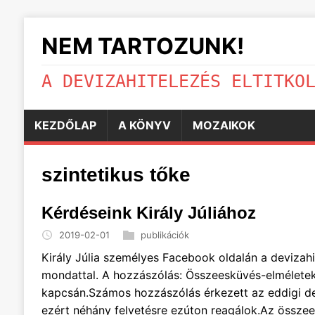
NEM TARTOZUNK!
A DEVIZAHITELEZÉS ELTITKO
KEZDŐLAP
A KÖNYV
MOZAIKOK
szintetikus tőke
Kérdéseink Király Júliához
2019-02-01
publikációk
Király Júlia személyes Facebook oldalán a devizahi
mondattal. A hozzászólás: Összeesküvés-elméletek
kapcsán.Számos hozzászólás érkezett az eddigi de
ezért néhány felvetésre ezúton reagálok.Az összees