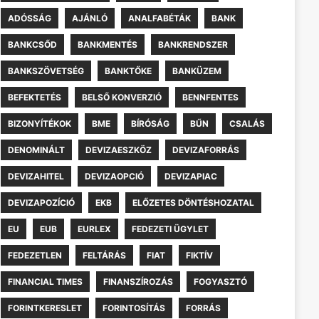
ADÓSSÁG
AJÁNLÓ
ANALFABÉTÁK
BANK
BANKCSŐD
BANKMENTÉS
BANKRENDSZER
BANKSZÖVETSÉG
BANKTŐKE
BANKÜZEM
BEFEKTETÉS
BELSŐ KONVERZIÓ
BENNFENTES
BIZONYÍTÉKOK
BME
BÍRÓSÁG
BŰN
CSALÁS
DENOMINÁLT
DEVIZAESZKÖZ
DEVIZAFORRÁS
DEVIZAHITEL
DEVIZAOPCIÓ
DEVIZAPIAC
DEVIZAPOZÍCIÓ
EKB
ELŐZETES DÖNTÉSHOZATAL
EU
EUB
EURLEX
FEDEZETI ÜGYLET
FEDEZETLEN
FELTÁRÁS
FIAT
FIKTÍV
FINANCIAL TIMES
FINANSZÍROZÁS
FOGYASZTÓ
FORINTKERESLET
FORINTOSÍTÁS
FORRÁS