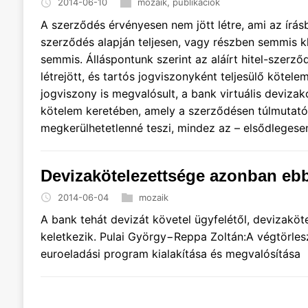
2014-06-10
mozaik
,
publikációk
A szerződés érvényesen nem jött létre, ami az írásbe
szerződés alapján teljesen, vagy részben semmis k
semmis. Álláspontunk szerint az aláírt hitel-szerző
létrejött, és tartós jogviszonyként teljesülő kötel
jogviszony is megvalósult, a bank virtuális deviz
kötelem keretében, amely a szerződésen túlmutató, 
megkerülhetetlenné teszi, mindez az – elsődlegese
Devizakötelezettsége azonban eb
2014-06-04
mozaik
A bank tehát devizát követel ügyfelétől, devizak
keletkezik. Pulai György−Reppa Zoltán:A végtörle
euroeladási program kialakítása és megvalósítása