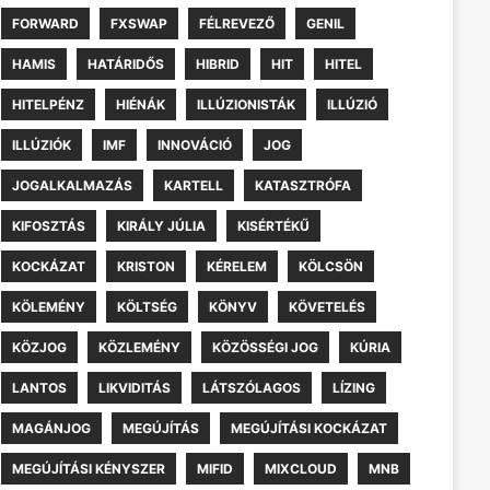
FORWARD
FXSWAP
FÉLREVEZŐ
GENIL
HAMIS
HATÁRIDŐS
HIBRID
HIT
HITEL
HITELPÉNZ
HIÉNÁK
ILLÚZIONISTÁK
ILLÚZIÓ
ILLÚZIÓK
IMF
INNOVÁCIÓ
JOG
JOGALKALMAZÁS
KARTELL
KATASZTRÓFA
KIFOSZTÁS
KIRÁLY JÚLIA
KISÉRTÉKŰ
KOCKÁZAT
KRISTON
KÉRELEM
KÖLCSÖN
KÖLEMÉNY
KÖLTSÉG
KÖNYV
KÖVETELÉS
KÖZJOG
KÖZLEMÉNY
KÖZÖSSÉGI JOG
KÚRIA
LANTOS
LIKVIDITÁS
LÁTSZÓLAGOS
LÍZING
MAGÁNJOG
MEGÚJÍTÁS
MEGÚJÍTÁSI KOCKÁZAT
MEGÚJÍTÁSI KÉNYSZER
MIFID
MIXCLOUD
MNB