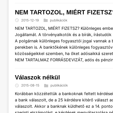
NEM TARTOZOL, MIÉRT FIZETSZ
2015-12-19
publikációk
NEM TARTOZOL, MIÉRT FIZETSZ? Különleges ember va
Jogállamát. A törvényalkotók és a bírák, írástudók
A polgárnak különleges fogyasztói jogai vannak a 
perekben is. A banktőkének különleges fogyasztóv
közösségeikkel szemben, ha őket adósaikká szeretné
NEM TARTALMAZ FORRÁSDEVIZÁT, adós és pénzint
Válaszok nélkül
2015-08-15
publikációk
Korábban közzétettük a bankoknak feltett kérdése
a bank válaszolt, de a 25 kérdésre kitérő választ 
válaszolt. Akkor a banknak küldhető ez a 14. ponto
szerinti elszámolást, e kérdések megválaszolása né