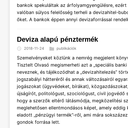
bankok spekuláltak az árfolyamgyengülésre, ezért 
valóban súlyos felelősség terheli a devizahitel-bubo
őket. A bankok éppen annyi devizaforrással rendelk
Deviza alapú pénztermék
2018-11-24
publikációk
Szemelvényeket közlünk a nemrég megjelent könyv
Tisztelt Olvasó megismerheti azt a „speciális bank
neveznek, és tájékozódhat a „devizahitelezés” tört
jogszabályi hátteréről és annak változásairól egyar
jogászokat (ügyvédeket, bírákat), közgazdászokat,
újságírót, politológust, szociológust, civil jogvédő
hogy a szerzők eltérő látásmódja, megközelítési s
meglehetősen ellentmondásos képet, amely eddig ki
eladott „pénzügyi termék”-ről, ami mára sokszázez
gondok forrása lett.