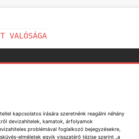
LT VALÓSÁGA
tellel kapcsolatos írására szeretnénk reagálni néhány
ről devizahitelek, kamatok, árfolyamok
vizahiteles problémával foglalkozó bejegyzésekre,
küvés-elméletek egyik visszatérő tézise szerint „a