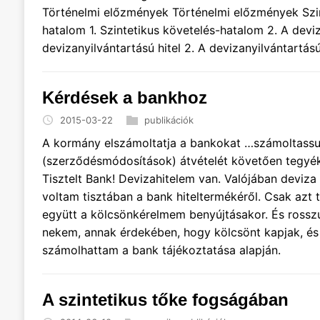
Történelmi előzmények Történelmi előzmények Szin
hatalom 1. Szintetikus követelés-hatalom 2. A deviza
devizanyilvántartású hitel 2. A devizanyilvántartású 
Kérdések a bankhoz
2015-03-22
publikációk
A kormány elszámoltatja a bankokat …számoltassuk
(szerződésmódosítások) átvételét követően tegyék 
Tisztelt Bank! Devizahitelem van. Valójában deviza 
voltam tisztában a bank hiteltermékéről. Csak azt
együtt a kölcsönkérelmem benyújtásakor. És rosszul
nekem, annak érdekében, hogy kölcsönt kapjak, és
számolhattam a bank tájékoztatása alapján.
A szintetikus tőke fogságában