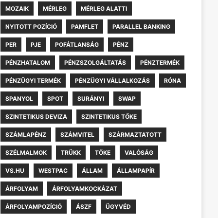
MOZAIK
MÉRLEG
MÉRLEG ALATTI
NYITOTT POZÍCIÓ
PAMFLET
PARALLEL BANKING
PER
PJE
POFÁTLANSÁG
PÉNZ
PÉNZHATALOM
PÉNZSZOLGÁLTATÁS
PÉNZTERMÉK
PÉNZÜGYI TERMÉK
PÉNZÜGYI VÁLLALKOZÁS
RÓNA
SPANYOL
SPOT
SURÁNYI
SWAP
SZINTETIKUS DEVIZA
SZINTETIKUS TŐKE
SZÁMLAPÉNZ
SZÁMVITEL
SZÁRMAZTATOTT
SZÉLMALMOK
TRÜKK
TŐKE
VALÓSÁG
VS.HU
WESTPAC
ÁLLAM
ÁLLAMPAPÍR
ÁRFOLYAM
ÁRFOLYAMKOCKÁZAT
ÁRFOLYAMPOZÍCIÓ
ÁSZF
ÜGYVÉD