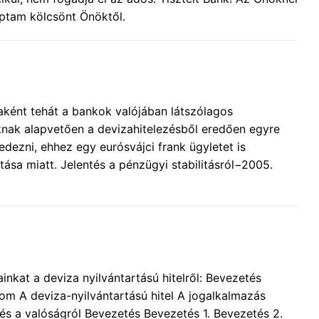
aptam kölcsönt Önöktől.
aként tehát a bankok valójában látszólagos
oknak alapvetően a devizahitelezésből eredően egyre
edezni, ehhez egy eurósvájci frank ügyletet is
ditása miatt. Jelentés a pénzügyi stabilitásról−2005.
nkat a deviza nyilvántartású hitelről: Bevezetés
om A deviza-nyilvántartású hitel A jogalkalmazás
és a valóságról Bevezetés Bevezetés 1. Bevezetés 2.