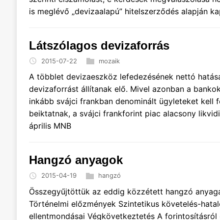
is meglévő „devizaalapú” hitelszerződés alapján k
Látszólagos devizaforrás
2015-07-22
mozaik
A többlet devizaeszköz lefedezésének nettó hatás
devizaforrást állítanak elő. Mivel azonban a bank
inkább svájci frankban denominált ügyleteket kell f
beiktatnak, a svájci frankforint piac alacsony likvi
április MNB
Hangzó anyagok
2015-04-19
hangzó
Összegyűjtöttük az eddig közzétett hangzó anyagai
Történelmi előzmények Szintetikus követelés-hatal
ellentmondásai Végkövetkeztetés A forintosításról 