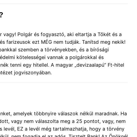
?
gy! Polgár és fogyasztó, aki eltartja a Tőkét és a
 és farizeusok ezt MÉG nem tudják. Tanítsd meg nekik!
bankkal szemben a törvényekben, és a bírósági
édelmi kötelességei vannak a polgárokkal és
k tenni egy hitellel. A magyar „devizaalapú” Ft-hitel
ézet jogviszonyában.
inket, amelyek többnyire válaszok nélkül maradnak. Ha
adott, vagy nem válaszolta meg a 25 pontot, vagy, nem
s levél, EZ a levél még tartalmazhatja, hogy a törvény
lkül, nem fogadja el az adós. Tisztelt Bank! Az Önöknél