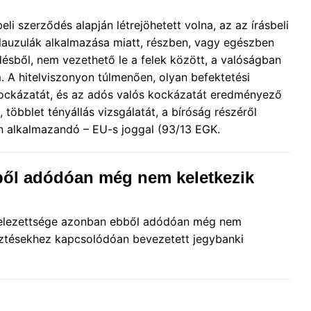
li szerződés alapján létrejöhetett volna, az az írásbeli
lauzulák alkalmazása miatt, részben, vagy egészben
désből, nem vezethető le a felek között, a valóságban
em. A hitelviszonyon túlmenően, olyan befektetési
akockázatát, és az adós valós kockázatát eredményező
többlet tényállás vizsgálatát, a bíróság részéről
n alkalmazandó – EU-s joggal (93/13 EGK.
ből adódóan még nem keletkezik
ötelezettsége azonban ebből adódóan még nem
sztésekhez kapcsolódóan bevezetett jegybanki