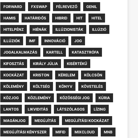
FORWARD
FXSWAP
FÉLREVEZŐ
GENIL
HAMIS
HATÁRIDŐS
HIBRID
HIT
HITEL
HITELPÉNZ
HIÉNÁK
ILLÚZIONISTÁK
ILLÚZIÓ
ILLÚZIÓK
IMF
INNOVÁCIÓ
JOG
JOGALKALMAZÁS
KARTELL
KATASZTRÓFA
KIFOSZTÁS
KIRÁLY JÚLIA
KISÉRTÉKŰ
KOCKÁZAT
KRISTON
KÉRELEM
KÖLCSÖN
KÖLEMÉNY
KÖLTSÉG
KÖNYV
KÖVETELÉS
KÖZJOG
KÖZLEMÉNY
KÖZÖSSÉGI JOG
KÚRIA
LANTOS
LIKVIDITÁS
LÁTSZÓLAGOS
LÍZING
MAGÁNJOG
MEGÚJÍTÁS
MEGÚJÍTÁSI KOCKÁZAT
MEGÚJÍTÁSI KÉNYSZER
MIFID
MIXCLOUD
MNB