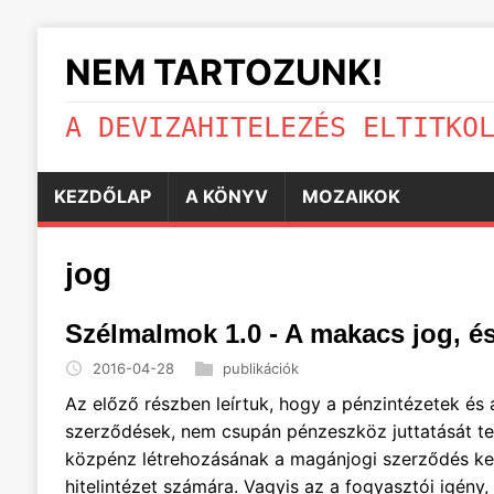
NEM TARTOZUNK!
A DEVIZAHITELEZÉS ELTITKO
KEZDŐLAP
A KÖNYV
MOZAIKOK
jog
Szélmalmok 1.0 - A makacs jog, és
2016-04-28
publikációk
Az előző részben leírtuk, hogy a pénzintézetek és 
szerződések, nem csupán pénzeszköz juttatását te
közpénz létrehozásának a magánjogi szerződés ker
hitelintézet számára. Vagyis az a fogyasztói igény