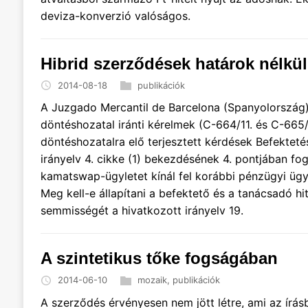
deviza-konverzió valóságos.
Hibrid szerződések határok nélkül
2014-08-18
publikációk
A Juzgado Mercantil de Barcelona (Spanyolország) 
döntéshozatal iránti kérelmek (C-664/11. és C-665/1
döntéshozatalra elő terjesztett kérdések Befektetés
irányelv 4. cikke (1) bekezdésének 4. pontjában fog
kamatswap-ügyletet kínál fel korábbi pénzügyi üg
Meg kell-e állapítani a befektető és a tanácsadó h
semmisségét a hivatkozott irányelv 19.
A szintetikus tőke fogságában
2014-06-10
mozaik
,
publikációk
A szerződés érvényesen nem jött létre, ami az írásbe