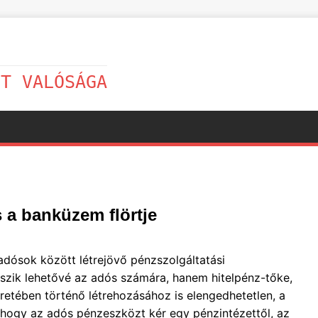
LT VALÓSÁGA
 a banküzem flörtje
adósok között létrejövő pénzszolgáltatási
szik lehetővé az adós számára, hanem hitelpénz-tőke,
etében történő létrehozásához is elengedhetetlen, a
, hogy az adós pénzeszközt kér egy pénzintézettől, az