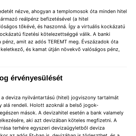
redetét nézve, ahogyan a templomosok óta minden hitel
zármazó reálpénz befizetésével (a hitel
alóságos tőkévé, és haszonná. Így a virtuális kockázatú
ockázatú fizetési kötelezettséggé válik. A banki
az a pénz, amit az adós TEREMT meg. Évszázadok óta
l keletkező, és kamat útján növekvő valóságos pénz,
jog érvényesülését
) a deviza nyilvántartású (hitel) jogviszony tartalmát
y alá rendeli. Holott azoknál a belső jogok-
 egészen mások. A devizahitel esetén a bank valamely
lkezésére, aki azt devizában köteles megfizetni. A
rrása terhére egyszeri devizaügyletből deviza
kor az adós Ft-ban is, devizában is törleszthet, és a