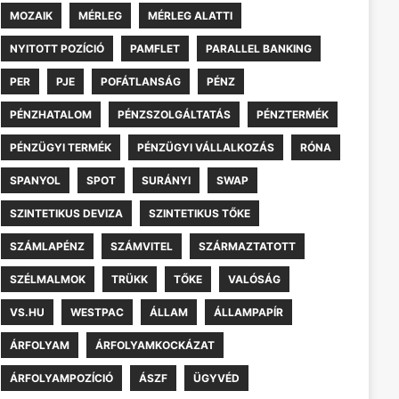
MOZAIK
MÉRLEG
MÉRLEG ALATTI
NYITOTT POZÍCIÓ
PAMFLET
PARALLEL BANKING
PER
PJE
POFÁTLANSÁG
PÉNZ
PÉNZHATALOM
PÉNZSZOLGÁLTATÁS
PÉNZTERMÉK
PÉNZÜGYI TERMÉK
PÉNZÜGYI VÁLLALKOZÁS
RÓNA
SPANYOL
SPOT
SURÁNYI
SWAP
SZINTETIKUS DEVIZA
SZINTETIKUS TŐKE
SZÁMLAPÉNZ
SZÁMVITEL
SZÁRMAZTATOTT
SZÉLMALMOK
TRÜKK
TŐKE
VALÓSÁG
VS.HU
WESTPAC
ÁLLAM
ÁLLAMPAPÍR
ÁRFOLYAM
ÁRFOLYAMKOCKÁZAT
ÁRFOLYAMPOZÍCIÓ
ÁSZF
ÜGYVÉD