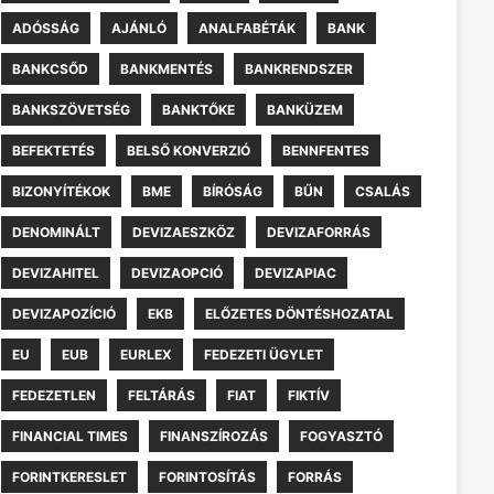
ADÓSSÁG
AJÁNLÓ
ANALFABÉTÁK
BANK
BANKCSŐD
BANKMENTÉS
BANKRENDSZER
BANKSZÖVETSÉG
BANKTŐKE
BANKÜZEM
BEFEKTETÉS
BELSŐ KONVERZIÓ
BENNFENTES
BIZONYÍTÉKOK
BME
BÍRÓSÁG
BŰN
CSALÁS
DENOMINÁLT
DEVIZAESZKÖZ
DEVIZAFORRÁS
DEVIZAHITEL
DEVIZAOPCIÓ
DEVIZAPIAC
DEVIZAPOZÍCIÓ
EKB
ELŐZETES DÖNTÉSHOZATAL
EU
EUB
EURLEX
FEDEZETI ÜGYLET
FEDEZETLEN
FELTÁRÁS
FIAT
FIKTÍV
FINANCIAL TIMES
FINANSZÍROZÁS
FOGYASZTÓ
FORINTKERESLET
FORINTOSÍTÁS
FORRÁS