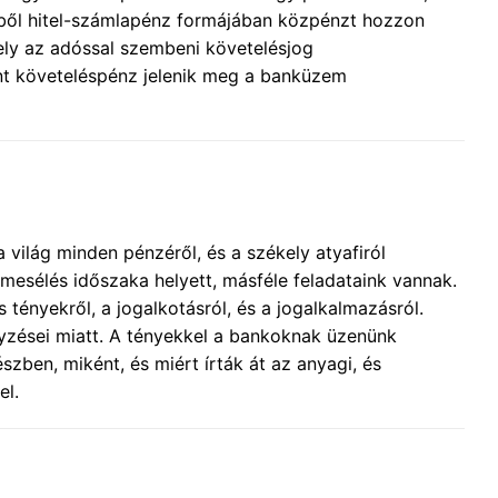
miből hitel-számlapénz formájában közpénzt hozzon
ely az adóssal szembeni követelésjog
mint követeléspénz jelenik meg a banküzem
világ minden pénzéről, és a székely atyafiról
esélés időszaka helyett, másféle feladataink vannak.
nyekről, a jogalkotásról, és a jogalkalmazásról.
gyzései miatt. A tényekkel a bankoknak üzenünk
szben, miként, és miért írták át az anyagi, és
el.