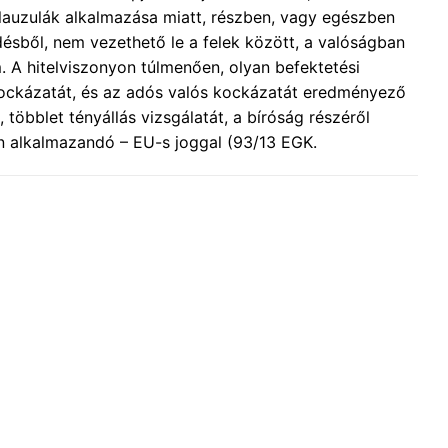
lauzulák alkalmazása miatt, részben, vagy egészben
désből, nem vezethető le a felek között, a valóságban
em. A hitelviszonyon túlmenően, olyan befektetési
akockázatát, és az adós valós kockázatát eredményező
többlet tényállás vizsgálatát, a bíróság részéről
n alkalmazandó – EU-s joggal (93/13 EGK.