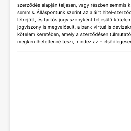
szerződés alapján teljesen, vagy részben semmis k
semmis. Álláspontunk szerint az aláírt hitel-szerző
létrejött, és tartós jogviszonyként teljesülő kötel
jogviszony is megvalósult, a bank virtuális deviz
kötelem keretében, amely a szerződésen túlmutató, 
megkerülhetetlenné teszi, mindez az – elsődlegese