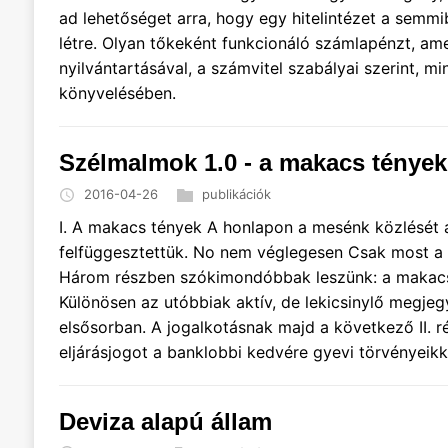
ad lehetőséget arra, hogy egy hitelintézet a sem
létre. Olyan tőkeként funkcionáló számlapénzt, am
nyilvántartásával, a számvitel szabályai szerint, 
könyvelésében.
Szélmalmok 1.0 - a makacs tények
2016-04-26
publikációk
I. A makacs tények A honlapon a mesénk közlését a 
felfüggesztettük. No nem véglegesen Csak most a m
Három részben szókimondóbbak leszünk: a makacs té
Különösen az utóbbiak aktív, de lekicsinylő megje
elsősorban. A jogalkotásnak majd a következő II. ré
eljárásjogot a banklobbi kedvére gyevi törvényeikk
Deviza alapú állam