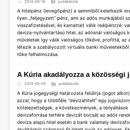
2014-09-10
publikációk
A hitelpénz (levegőpénz) a semmiből keletkezik e
ilyen „feljegyzett” pénz, ami az adós munkájából s
visszafizetésével, és kamattal) válik reálpénzzé: v
deviza-nyilvántartású hitel, az adósnál valóságos k
műveletek így válik valóságos tőkévé, profittá, 
létezik a szabályozott virtuális banki műveletekbő
tőke felhalmozása.
A Kúria akadályozza a közösségi 
2014-09-05
publikációk
A Kúria jogegységi határozata felülírja (jogot alkot
azzal, hogy a többféle “devizahitelt” egy jogviszon
kötelezettségek, a következmények, a tényállások
devizaforrása terhére devizát bocsát az adós rende
deviza alapú hitel esetén a bank valamely devizafo
átváltásból származó Ft-hitelt nyújt az adósnak. Ek