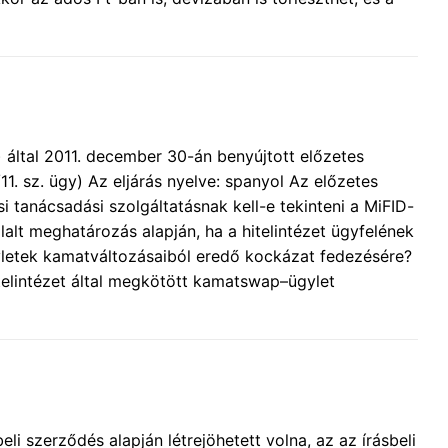
által 2011. december 30-án benyújtott előzetes
1. sz. ügy) Az eljárás nyelve: spanyol Az előzetes
i tanácsadási szolgáltatásnak kell-e tekinteni a MiFID-
lalt meghatározás alapján, ha a hitelintézet ügyfelének
yletek kamatváltozásaiból eredő kockázat fedezésére?
itelintézet által megkötött kamatswap–ügylet
li szerződés alapján létrejöhetett volna, az az írásbeli