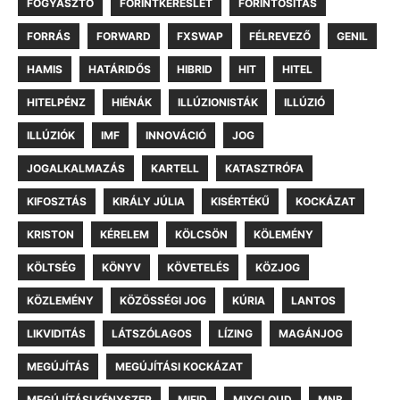
FOGYASZTÓ
FORINTKERESLET
FORINTOSÍTÁS
FORRÁS
FORWARD
FXSWAP
FÉLREVEZŐ
GENIL
HAMIS
HATÁRIDŐS
HIBRID
HIT
HITEL
HITELPÉNZ
HIÉNÁK
ILLÚZIONISTÁK
ILLÚZIÓ
ILLÚZIÓK
IMF
INNOVÁCIÓ
JOG
JOGALKALMAZÁS
KARTELL
KATASZTRÓFA
KIFOSZTÁS
KIRÁLY JÚLIA
KISÉRTÉKŰ
KOCKÁZAT
KRISTON
KÉRELEM
KÖLCSÖN
KÖLEMÉNY
KÖLTSÉG
KÖNYV
KÖVETELÉS
KÖZJOG
KÖZLEMÉNY
KÖZÖSSÉGI JOG
KÚRIA
LANTOS
LIKVIDITÁS
LÁTSZÓLAGOS
LÍZING
MAGÁNJOG
MEGÚJÍTÁS
MEGÚJÍTÁSI KOCKÁZAT
MEGÚJÍTÁSI KÉNYSZER
MIFID
MIXCLOUD
MNB