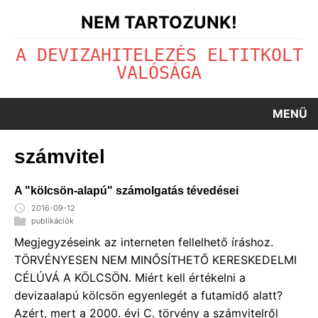
NEM TARTOZUNK!
A DEVIZAHITELEZÉS ELTITKOLT
VALÓSÁGA
MENÜ
számvitel
A "kölcsön-alapú" számolgatás tévedései
2016-09-12
publikációk
Megjegyzéseink az interneten fellelhető íráshoz.
TÖRVÉNYESEN NEM MINŐSÍTHETŐ KERESKEDELMI
CÉLÚVÁ A KÖLCSÖN. Miért kell értékelni a
devizaalapú kölcsön egyenlegét a futamidő alatt?
Azért, mert a 2000. évi C. törvény a számvitelről