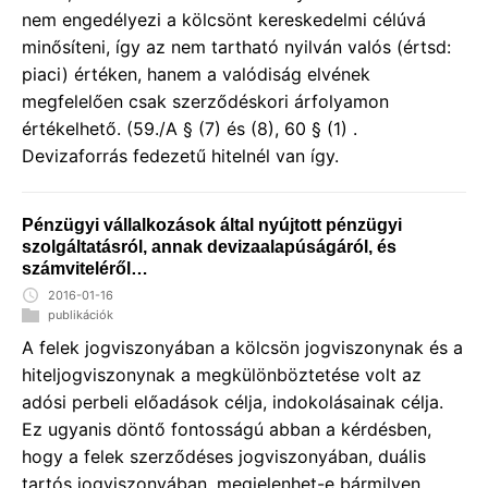
nem engedélyezi a kölcsönt kereskedelmi célúvá
minősíteni, így az nem tartható nyilván valós (értsd:
piaci) értéken, hanem a valódiság elvének
megfelelően csak szerződéskori árfolyamon
értékelhető. (59./A § (7) és (8), 60 § (1) .
Devizaforrás fedezetű hitelnél van így.
Pénzügyi vállalkozások által nyújtott pénzügyi
szolgáltatásról, annak devizaalapúságáról, és
számviteléről…
2016-01-16
publikációk
A felek jogviszonyában a kölcsön jogviszonynak és a
hiteljogviszonynak a megkülönböztetése volt az
adósi perbeli előadások célja, indokolásainak célja.
Ez ugyanis döntő fontosságú abban a kérdésben,
hogy a felek szerződéses jogviszonyában, duális
tartós jogviszonyában, megjelenhet-e bármilyen