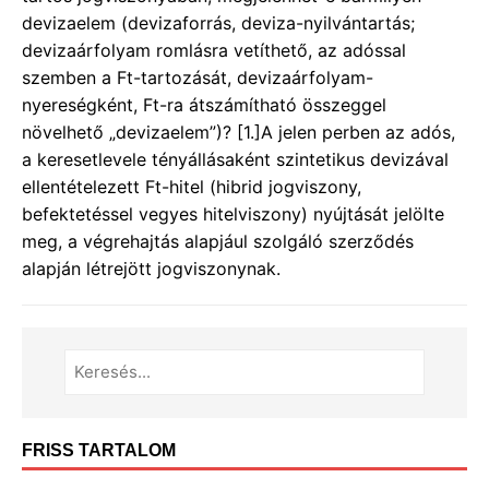
devizaelem (devizaforrás, deviza-nyilvántartás;
devizaárfolyam romlásra vetíthető, az adóssal
szemben a Ft-tartozását, devizaárfolyam-
nyereségként, Ft-ra átszámítható összeggel
növelhető „devizaelem”)? [1.]A jelen perben az adós,
a keresetlevele tényállásaként szintetikus devizával
ellentételezett Ft-hitel (hibrid jogviszony,
befektetéssel vegyes hitelviszony) nyújtását jelölte
meg, a végrehajtás alapjául szolgáló szerződés
alapján létrejött jogviszonynak.
FRISS TARTALOM