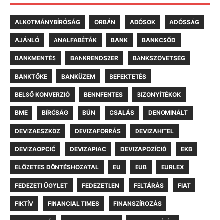
ALKOTMÁNYBÍRÓSÁG
ORBÁN
ADÓSOK
ADÓSSÁG
AJÁNLÓ
ANALFABÉTÁK
BANK
BANKCSŐD
BANKMENTÉS
BANKRENDSZER
BANKSZÖVETSÉG
BANKTŐKE
BANKÜZEM
BEFEKTETÉS
BELSŐ KONVERZIÓ
BENNFENTES
BIZONYÍTÉKOK
BME
BÍRÓSÁG
BŰN
CSALÁS
DENOMINÁLT
DEVIZAESZKÖZ
DEVIZAFORRÁS
DEVIZAHITEL
DEVIZAOPCIÓ
DEVIZAPIAC
DEVIZAPOZÍCIÓ
EKB
ELŐZETES DÖNTÉSHOZATAL
EU
EUB
EURLEX
FEDEZETI ÜGYLET
FEDEZETLEN
FELTÁRÁS
FIAT
FIKTÍV
FINANCIAL TIMES
FINANSZÍROZÁS