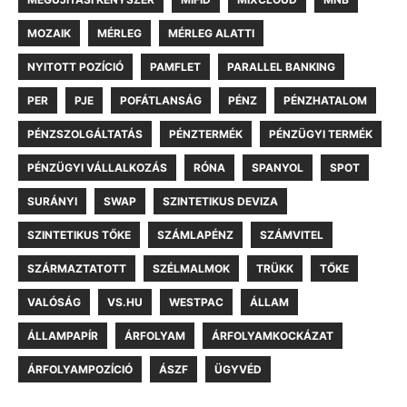
MOZAIK
MÉRLEG
MÉRLEG ALATTI
NYITOTT POZÍCIÓ
PAMFLET
PARALLEL BANKING
PER
PJE
POFÁTLANSÁG
PÉNZ
PÉNZHATALOM
PÉNZSZOLGÁLTATÁS
PÉNZTERMÉK
PÉNZÜGYI TERMÉK
PÉNZÜGYI VÁLLALKOZÁS
RÓNA
SPANYOL
SPOT
SURÁNYI
SWAP
SZINTETIKUS DEVIZA
SZINTETIKUS TŐKE
SZÁMLAPÉNZ
SZÁMVITEL
SZÁRMAZTATOTT
SZÉLMALMOK
TRÜKK
TŐKE
VALÓSÁG
VS.HU
WESTPAC
ÁLLAM
ÁLLAMPAPÍR
ÁRFOLYAM
ÁRFOLYAMKOCKÁZAT
ÁRFOLYAMPOZÍCIÓ
ÁSZF
ÜGYVÉD