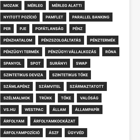
MOZAIK
MÉRLEG
MÉRLEG ALATTI
NYITOTT POZÍCIÓ
PAMFLET
PARALLEL BANKING
PER
PJE
POFÁTLANSÁG
PÉNZ
PÉNZHATALOM
PÉNZSZOLGÁLTATÁS
PÉNZTERMÉK
PÉNZÜGYI TERMÉK
PÉNZÜGYI VÁLLALKOZÁS
RÓNA
SPANYOL
SPOT
SURÁNYI
SWAP
SZINTETIKUS DEVIZA
SZINTETIKUS TŐKE
SZÁMLAPÉNZ
SZÁMVITEL
SZÁRMAZTATOTT
SZÉLMALMOK
TRÜKK
TŐKE
VALÓSÁG
VS.HU
WESTPAC
ÁLLAM
ÁLLAMPAPÍR
ÁRFOLYAM
ÁRFOLYAMKOCKÁZAT
ÁRFOLYAMPOZÍCIÓ
ÁSZF
ÜGYVÉD