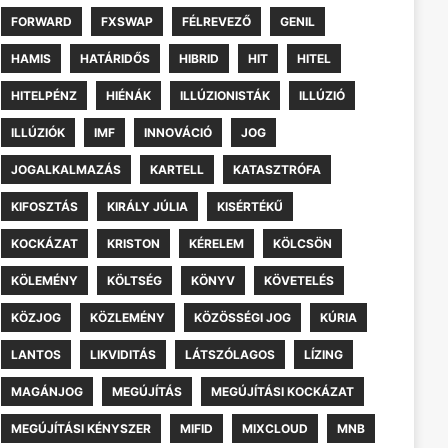
FORWARD
FXSWAP
FÉLREVEZŐ
GENIL
HAMIS
HATÁRIDŐS
HIBRID
HIT
HITEL
HITELPÉNZ
HIÉNÁK
ILLÚZIONISTÁK
ILLÚZIÓ
ILLÚZIÓK
IMF
INNOVÁCIÓ
JOG
JOGALKALMAZÁS
KARTELL
KATASZTRÓFA
KIFOSZTÁS
KIRÁLY JÚLIA
KISÉRTÉKŰ
KOCKÁZAT
KRISTON
KÉRELEM
KÖLCSÖN
KÖLEMÉNY
KÖLTSÉG
KÖNYV
KÖVETELÉS
KÖZJOG
KÖZLEMÉNY
KÖZÖSSÉGI JOG
KÚRIA
LANTOS
LIKVIDITÁS
LÁTSZÓLAGOS
LÍZING
MAGÁNJOG
MEGÚJÍTÁS
MEGÚJÍTÁSI KOCKÁZAT
MEGÚJÍTÁSI KÉNYSZER
MIFID
MIXCLOUD
MNB