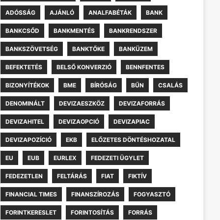
ADÓSSÁG
AJÁNLÓ
ANALFABÉTÁK
BANK
BANKCSŐD
BANKMENTÉS
BANKRENDSZER
BANKSZÖVETSÉG
BANKTŐKE
BANKÜZEM
BEFEKTETÉS
BELSŐ KONVERZIÓ
BENNFENTES
BIZONYÍTÉKOK
BME
BÍRÓSÁG
BŰN
CSALÁS
DENOMINÁLT
DEVIZAESZKÖZ
DEVIZAFORRÁS
DEVIZAHITEL
DEVIZAOPCIÓ
DEVIZAPIAC
DEVIZAPOZÍCIÓ
EKB
ELŐZETES DÖNTÉSHOZATAL
EU
EUB
EURLEX
FEDEZETI ÜGYLET
FEDEZETLEN
FELTÁRÁS
FIAT
FIKTÍV
FINANCIAL TIMES
FINANSZÍROZÁS
FOGYASZTÓ
FORINTKERESLET
FORINTOSÍTÁS
FORRÁS