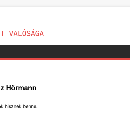
LT VALÓSÁGA
anz Hörmann
k hisznek benne.