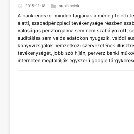
2015-11-18
publikációk
A bankrendszer minden tagjának a mérleg feletti t
alatti, szabadpénzpiaci tevékenysége részben szab
valóságos pénzforgalma sem nem szabályozott, sem
auditálása sem valós adatokon nyugszik, valódi aud
könyvvizsgálók nemzetközi szervezetének illusztris
tevékenységét, jobb szó híján, perverz banki műk
interneten megtalálják egyszerű google tárgykeresé