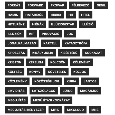
FORRÁS
FORWARD
FXSWAP
FÉLREVEZŐ
GENIL
HAMIS
HATÁRIDŐS
HIBRID
HIT
HITEL
HITELPÉNZ
HIÉNÁK
ILLÚZIONISTÁK
ILLÚZIÓ
ILLÚZIÓK
IMF
INNOVÁCIÓ
JOG
JOGALKALMAZÁS
KARTELL
KATASZTRÓFA
KIFOSZTÁS
KIRÁLY JÚLIA
KISÉRTÉKŰ
KOCKÁZAT
KRISTON
KÉRELEM
KÖLCSÖN
KÖLEMÉNY
KÖLTSÉG
KÖNYV
KÖVETELÉS
KÖZJOG
KÖZLEMÉNY
KÖZÖSSÉGI JOG
KÚRIA
LANTOS
LIKVIDITÁS
LÁTSZÓLAGOS
LÍZING
MAGÁNJOG
MEGÚJÍTÁS
MEGÚJÍTÁSI KOCKÁZAT
MEGÚJÍTÁSI KÉNYSZER
MIFID
MIXCLOUD
MNB