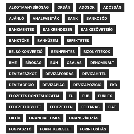
ALKOTMÁNYBÍRÓSÁG
ORBÁN
ADÓSOK
ADÓSSÁG
AJÁNLÓ
ANALFABÉTÁK
BANK
BANKCSŐD
BANKMENTÉS
BANKRENDSZER
BANKSZÖVETSÉG
BANKTŐKE
BANKÜZEM
BEFEKTETÉS
BELSŐ KONVERZIÓ
BENNFENTES
BIZONYÍTÉKOK
BME
BÍRÓSÁG
BŰN
CSALÁS
DENOMINÁLT
DEVIZAESZKÖZ
DEVIZAFORRÁS
DEVIZAHITEL
DEVIZAOPCIÓ
DEVIZAPIAC
DEVIZAPOZÍCIÓ
EKB
ELŐZETES DÖNTÉSHOZATAL
EU
EUB
EURLEX
FEDEZETI ÜGYLET
FEDEZETLEN
FELTÁRÁS
FIAT
FIKTÍV
FINANCIAL TIMES
FINANSZÍROZÁS
FOGYASZTÓ
FORINTKERESLET
FORINTOSÍTÁS