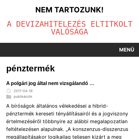
NEM TARTOZUNK!
A DEVIZAHITELEZÉS ELTITKOLT
VALÓSÁGA
MENÜ
pénztermék
A polgári jog által nem vizsgálandó …
2017-04-19
publikációk
A bíróságok általános vélekedései a hibrid-
pénztermék kereseti tényállításairól és a jogviszony
értelmezéséről többnyire az alábbi megalapozatlan
feltételezésen alapulnak. „A konszenzus-disszenzus
megállapításakor logikailag teljesen kizárt a meg