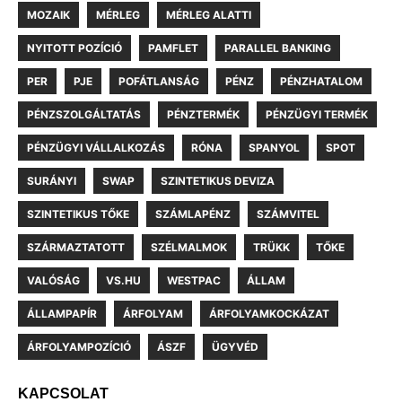
MOZAIK
MÉRLEG
MÉRLEG ALATTI
NYITOTT POZÍCIÓ
PAMFLET
PARALLEL BANKING
PER
PJE
POFÁTLANSÁG
PÉNZ
PÉNZHATALOM
PÉNZSZOLGÁLTATÁS
PÉNZTERMÉK
PÉNZÜGYI TERMÉK
PÉNZÜGYI VÁLLALKOZÁS
RÓNA
SPANYOL
SPOT
SURÁNYI
SWAP
SZINTETIKUS DEVIZA
SZINTETIKUS TŐKE
SZÁMLAPÉNZ
SZÁMVITEL
SZÁRMAZTATOTT
SZÉLMALMOK
TRÜKK
TŐKE
VALÓSÁG
VS.HU
WESTPAC
ÁLLAM
ÁLLAMPAPÍR
ÁRFOLYAM
ÁRFOLYAMKOCKÁZAT
ÁRFOLYAMPOZÍCIÓ
ÁSZF
ÜGYVÉD
KAPCSOLAT