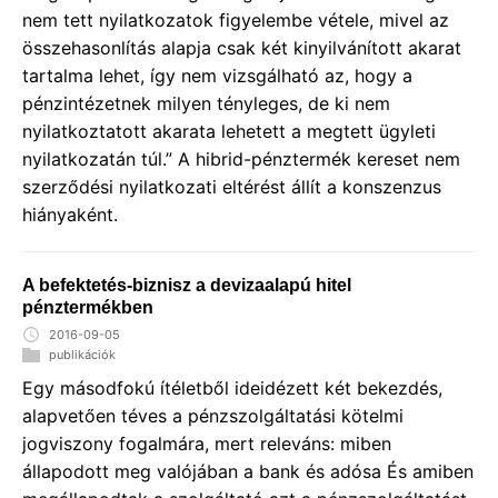
nem tett nyilatkozatok figyelembe vétele, mivel az
összehasonlítás alapja csak két kinyilvánított akarat
tartalma lehet, így nem vizsgálható az, hogy a
pénzintézetnek milyen tényleges, de ki nem
nyilatkoztatott akarata lehetett a megtett ügyleti
nyilatkozatán túl.” A hibrid-pénztermék kereset nem
szerződési nyilatkozati eltérést állít a konszenzus
hiányaként.
A befektetés-biznisz a devizaalapú hitel
pénztermékben
2016-09-05
publikációk
Egy másodfokú ítéletből ideidézett két bekezdés,
alapvetően téves a pénzszolgáltatási kötelmi
jogviszony fogalmára, mert releváns: miben
állapodott meg valójában a bank és adósa És amiben